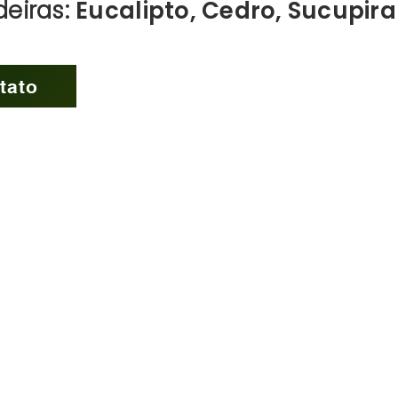
eiras:
Eucalipto, Cedro, Sucupira
tato